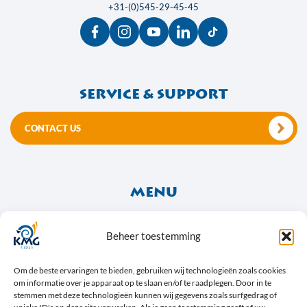
+31-(0)545-29-45-45
Service & support
CONTACT US
Menu
About Us
Frequently Asked Questions
Beheer toestemming
Social Media & News
Om de beste ervaringen te bieden, gebruiken wij technologieën zoals cookies
om informatie over je apparaat op te slaan en/of te raadplegen. Door in te
stemmen met deze technologieën kunnen wij gegevens zoals surfgedrag of